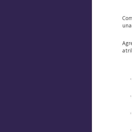
Com
una
Agr
atri