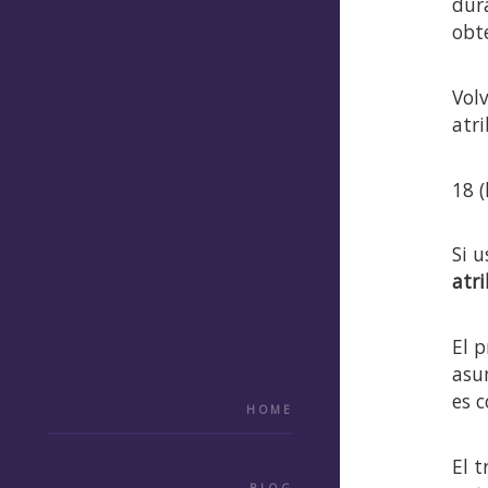
dur
obte
Vol
atr
18 (
Si u
atri
El 
asu
es 
HOME
El t