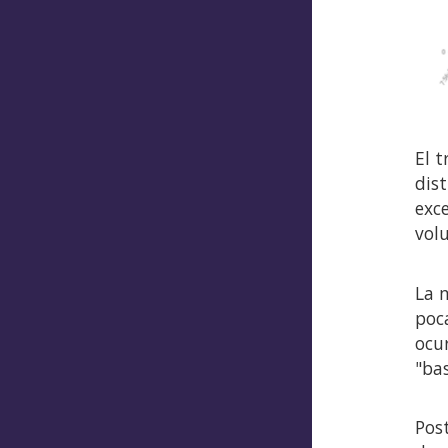
El 
dis
exc
volu
La 
poca
ocu
"bas
Pos