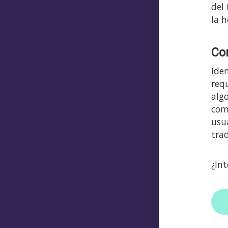
del 
la h
Co
Ide
req
algo
com
usu
tra
¿In