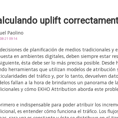
lculando uplift correctament
uel Paolino
08-21 09:14
decisiones de planificación de medios tradicionales y el
puesta en ambientes digitales, deben siempre estar re
siguiente, ésta debe ser lo más precisa posible. Desde
do herramientas que utilizan modelos de atribución s
ticularidades del tráfico y, por lo tanto, devuelven d
elos fallan a la hora de brindarnos un panorama de la
dicionales y cómo EKHO Attribution aborda este probl
primero e indispensable para poder atribuir los increm
dicional, es entender cómo funciona el tráfico. Los flu
mas, rara vez es constante y éste se distribuye en el 