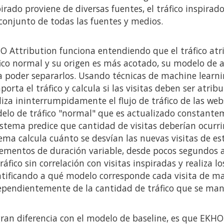
irado proviene de diversas fuentes, el tráfico inspira
conjunto de todas las fuentes y medios.
O Attribution funciona entendiendo que el tráfico atr
fico normal y su origen es más acotado, su modelo de a
a poder separarlos. Usando técnicas de machine learn
orta el tráfico y calcula si las visitas deben ser atrib
liza ininterrumpidamente el flujo de tráfico de las web
elo de tráfico "normal" que es actualizado constante
istema predice que cantidad de visitas deberían ocurrir
tema calcula cuánto se desvían las nuevas visitas de es
rementos de duración variable, desde pocos segundos a 
ráfico sin correlación con visitas inspiradas y realiza l
ntificando a qué modelo corresponde cada visita de ma
ependientemente de la cantidad de tráfico que se man
gran diferencia con el modelo de baseline, es que EKHO