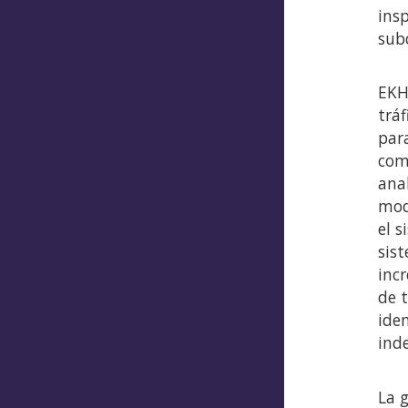
insp
sub
EKH
trá
par
comp
ana
mod
el s
sis
inc
de t
ide
ind
La 