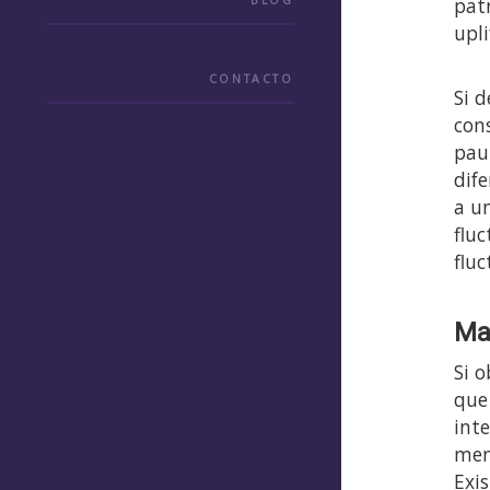
pat
BLOG
upl
CONTACTO
Si 
con
pau
dife
a u
flu
flu
Mac
Si 
que
inte
men
Exis