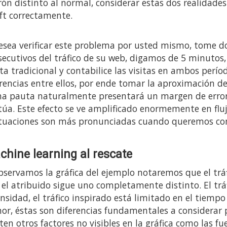
rón distinto al normal, considerar estas dos realidades
ift correctamente.
desea verificar este problema por usted mismo, tome d
secutivos del tráfico de su web, digamos de 5 minutos
ta tradicional y contabilice las visitas en ambos perío
rencias entre ellos, por ende tomar la aproximación de
na pauta naturalmente presentará un margen de error 
ctúa. Este efecto se ve amplificado enormemente en flu
ctuaciones son más pronunciadas cuando queremos co
hine learning al rescate
observamos la gráfica del ejemplo notaremos que el tr
 el atribuido sigue uno completamente distinto. El tr
nsidad, el tráfico inspirado está limitado en el tiempo
or, éstas son diferencias fundamentales a considerar p
ten otros factores no visibles en la gráfica como las fu