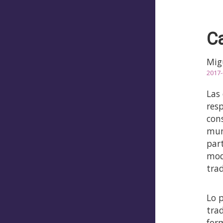
Ca
Mig
2017-
Las 
res
con
mun
par
mod
tra
Lo 
tra
for